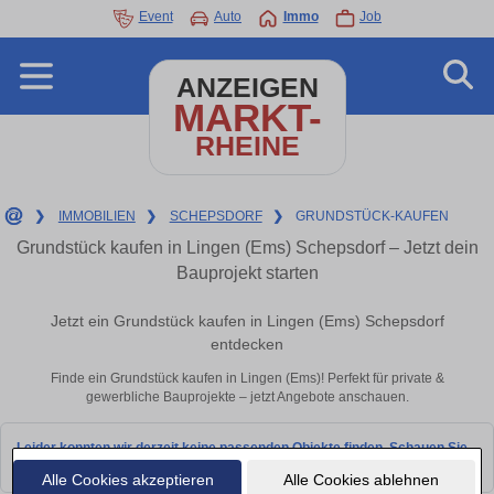
Event
Auto
Immo
Job
ANZEIGEN
MARKT-
RHEINE
❯
IMMOBILIEN
❯
SCHEPSDORF
❯
GRUNDSTÜCK-KAUFEN
Grundstück kaufen in Lingen (Ems) Schepsdorf – Jetzt dein
Bauprojekt starten
Jetzt ein Grundstück kaufen in Lingen (Ems) Schepsdorf
entdecken
Finde ein Grundstück kaufen in Lingen (Ems)! Perfekt für private &
gewerbliche Bauprojekte – jetzt Angebote anschauen.
Leider konnten wir derzeit keine passenden Objekte finden. Schauen Sie
bald wieder vorbei!
Alle Cookies akzeptieren
Alle Cookies ablehnen