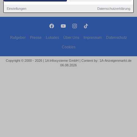
Einstellungen
Datenschutzerklärung
Ratgeber
Presse
Lokales
Über Uns
Impressum
Datenschutz
Cookies
Copyright © 2000 - 2026 | 1A Infosysteme GmbH | Content by: 1A-Anzeigenmarkt.de
06.08.2026