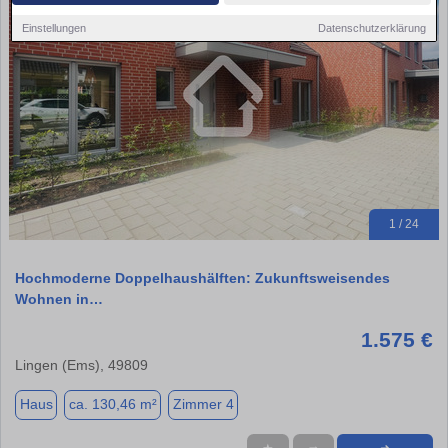
Einstellungen
Datenschutzerklärung
1 / 24
Hochmoderne Doppelhaushälften: Zukunftsweisendes
Wohnen in…
1.575 €
Lingen (Ems), 49809
Haus
ca. 130,46 m²
Zimmer 4