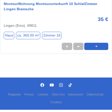
MonteurWohnung Monteurunterkunft 10 SchlafZimmer
Lingen Bramsche
35 €
Lingen (Ems), 49811
Haus
ca. 360,00 m²
Zimmer 16
★
➦
➜
Ratgeber
Presse
Lokales
Über Uns
Impressum
Datenschutz
Cookies