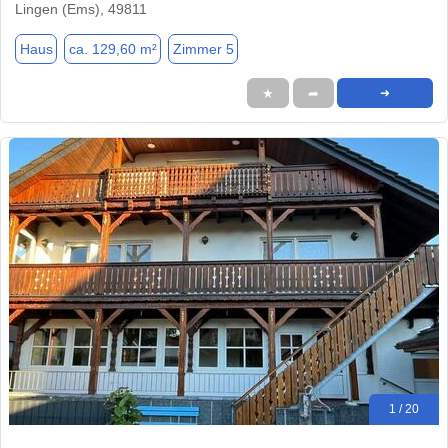
Lingen (Ems), 49811
Haus
ca. 129,60 m²
Zimmer 5
★
➦
➜
1 / 20