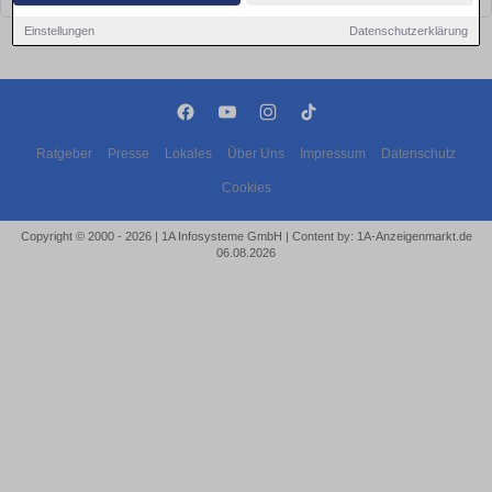
Einstellungen
Datenschutzerklärung
Ratgeber
Presse
Lokales
Über Uns
Impressum
Datenschutz
Cookies
Copyright © 2000 - 2026 | 1A Infosysteme GmbH | Content by: 1A-Anzeigenmarkt.de
06.08.2026