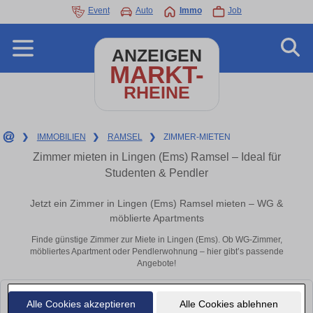
Event
Auto
Immo
Job
ANZEIGEN
MARKT-
RHEINE
❯
IMMOBILIEN
❯
RAMSEL
❯
ZIMMER-MIETEN
Zimmer mieten in Lingen (Ems) Ramsel – Ideal für
Studenten & Pendler
Jetzt ein Zimmer in Lingen (Ems) Ramsel mieten – WG &
möblierte Apartments
Finde günstige Zimmer zur Miete in Lingen (Ems). Ob WG-Zimmer,
möbliertes Apartment oder Pendlerwohnung – hier gibt’s passende
Angebote!
Leider konnten wir derzeit keine passenden Objekte finden. Schauen Sie
Alle Cookies akzeptieren
Alle Cookies ablehnen
bald wieder vorbei!