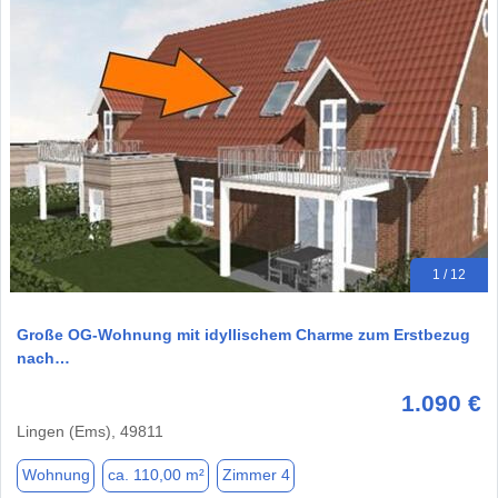
1 / 12
Große OG-Wohnung mit idyllischem Charme zum Erstbezug
nach…
1.090 €
Lingen (Ems), 49811
Wohnung
ca. 110,00 m²
Zimmer 4