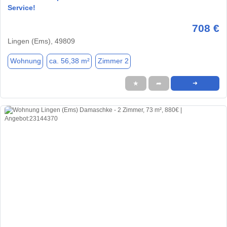
Service!
708 €
Lingen (Ems), 49809
Wohnung
ca. 56,38 m²
Zimmer 2
★
➦
➜