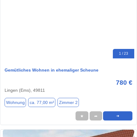
1 / 23
Gemütliches Wohnen in ehemaliger Scheune
780 €
Lingen (Ems), 49811
Wohnung
ca. 77,00 m²
Zimmer 2
★
➦
➜