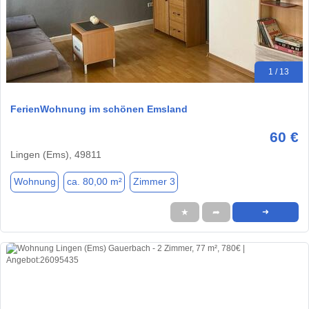
1 / 13
FerienWohnung im schönen Emsland
60 €
Lingen (Ems), 49811
Wohnung
ca. 80,00 m²
Zimmer 3
★
➦
➜