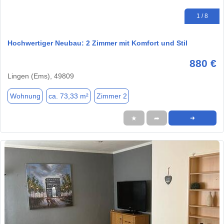
1 / 8
Hochwertiger Neubau: 2 Zimmer mit Komfort und Stil
880 €
Lingen (Ems), 49809
Wohnung
ca. 73,33 m²
Zimmer 2
★
➦
➜