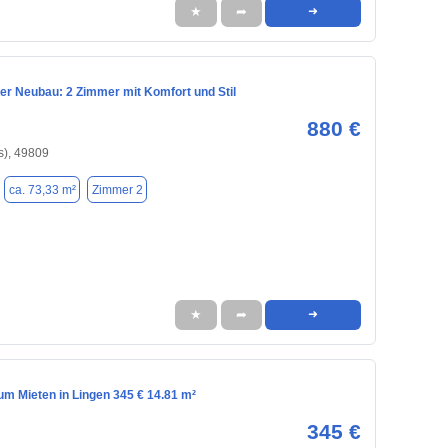
★
➦
➜
er Neubau: 2 Zimmer mit Komfort und Stil
880 €
s), 49809
ca. 73,33 m²
Zimmer 2
★
➦
➜
m Mieten in Lingen 345 € 14.81 m²
345 €