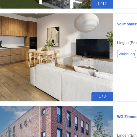
1 / 12
Vollmöblie
Lingen (Em
Wohnung
1 / 8
WG-Zimmer i
Lingen (Em