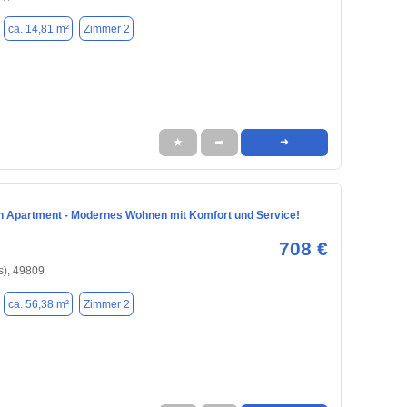
ca. 14,81 m²
Zimmer 2
★
➦
➜
in Apartment - Modernes Wohnen mit Komfort und Service!
708 €
s), 49809
ca. 56,38 m²
Zimmer 2