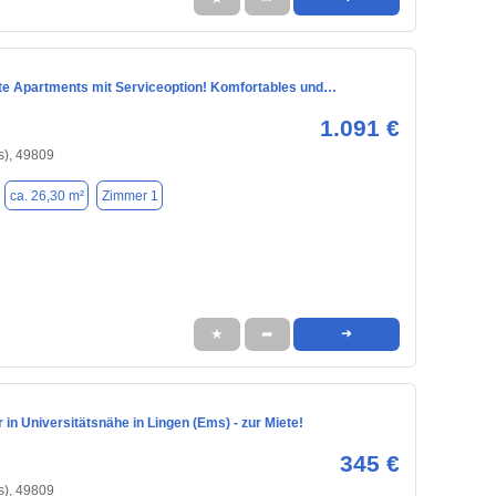
rte Apartments mit Serviceoption! Komfortables und…
1.091 €
s), 49809
ca. 26,30 m²
Zimmer 1
★
➦
➜
n Universitätsnähe in Lingen (Ems) - zur Miete!
345 €
s), 49809