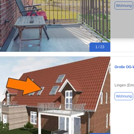
Wohnung
1 / 23
Große OG-W
Lingen (Em
Wohnung