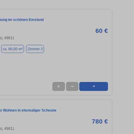
nung im schönen Emsland
60 €
s), 49811
ca. 80,00 m²
Zimmer 3
★
➦
➜
s Wohnen in ehemaliger Scheune
780 €
s), 49811