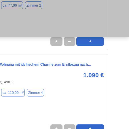
ca. 77,00 m²
Zimmer 2
★
➦
➜
ohnung mit idyllischem Charme zum Erstbezug nach…
1.090 €
s), 49811
ca. 110,00 m²
Zimmer 4
★
➦
➜