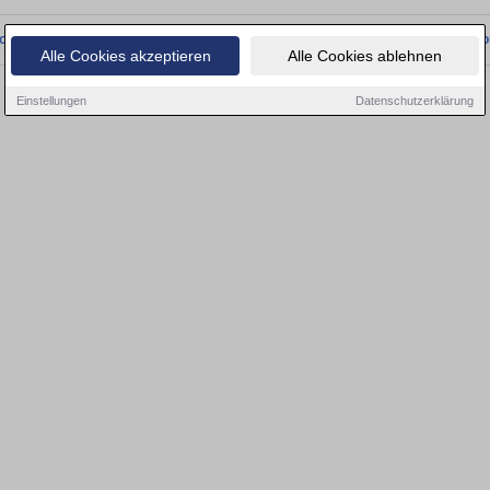
onnten wir derzeit keine passenden Objekte finden. Schauen Sie bald wieder vo
Alle Cookies akzeptieren
Alle Cookies ablehnen
Einstellungen
Datenschutzerklärung