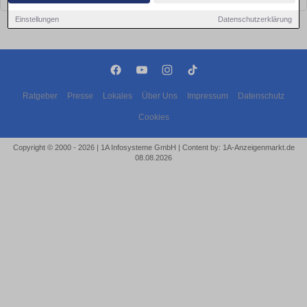
Einstellungen
Datenschutzerklärung
Ratgeber
Presse
Lokales
Über Uns
Impressum
Datenschutz
Cookies
Copyright © 2000 - 2026 | 1A Infosysteme GmbH | Content by: 1A-Anzeigenmarkt.de
08.08.2026