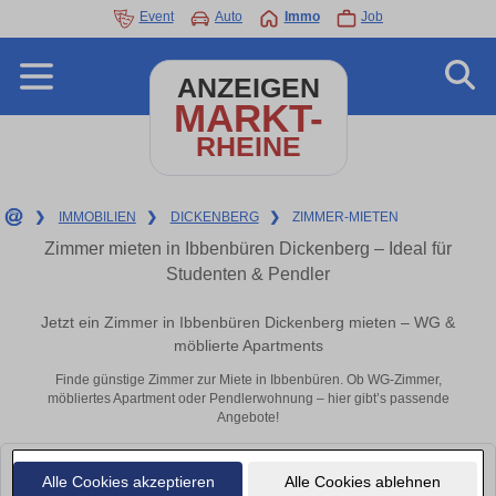
Event
Auto
Immo
Job
ANZEIGEN
MARKT-
RHEINE
❯
IMMOBILIEN
❯
DICKENBERG
❯
ZIMMER-MIETEN
Zimmer mieten in Ibbenbüren Dickenberg – Ideal für
Studenten & Pendler
Jetzt ein Zimmer in Ibbenbüren Dickenberg mieten – WG &
möblierte Apartments
Finde günstige Zimmer zur Miete in Ibbenbüren. Ob WG-Zimmer,
möbliertes Apartment oder Pendlerwohnung – hier gibt’s passende
Angebote!
Leider konnten wir derzeit keine passenden Objekte finden. Schauen Sie
Alle Cookies akzeptieren
Alle Cookies ablehnen
bald wieder vorbei!