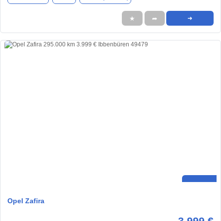
★
➦
➜
Opel Zafira
3.999 €