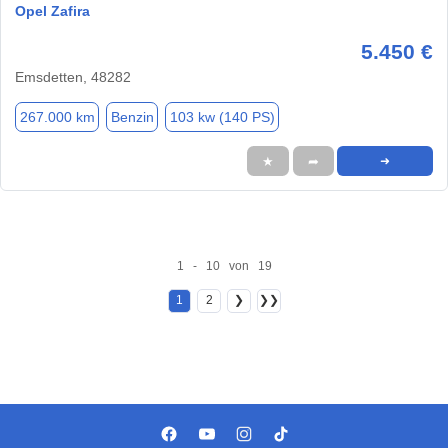
Opel Zafira
5.450 €
Emsdetten, 48282
267.000 km
Benzin
103 kw (140 PS)
★
➦
➜
1 - 10 von 19
1
2
❯
❯❯