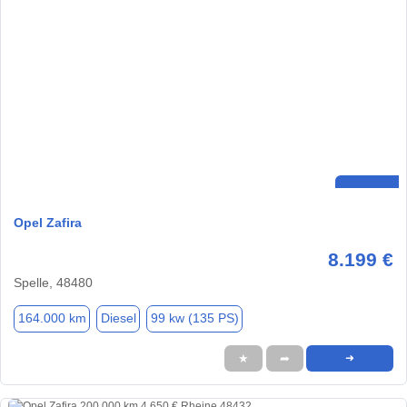
Opel Zafira
8.199 €
Spelle, 48480
164.000 km
Diesel
99 kw (135 PS)
★
➦
➜