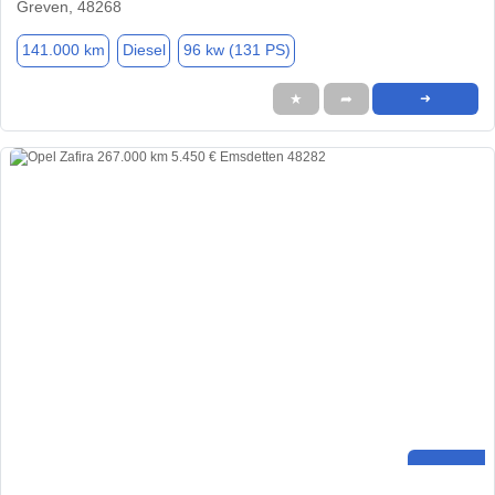
Greven, 48268
141.000 km
Diesel
96 kw (131 PS)
★
➦
➜