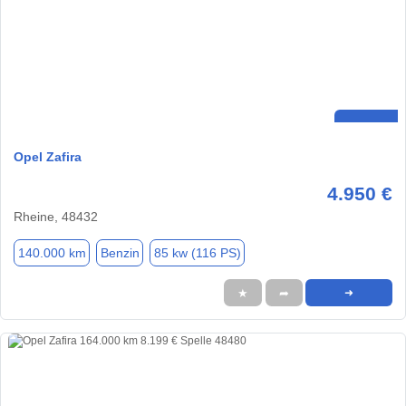
Opel Zafira
4.950 €
Rheine, 48432
140.000 km
Benzin
85 kw (116 PS)
★
➦
➜