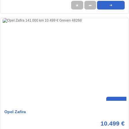
★
➦
➜
Opel Zafira
10.499 €