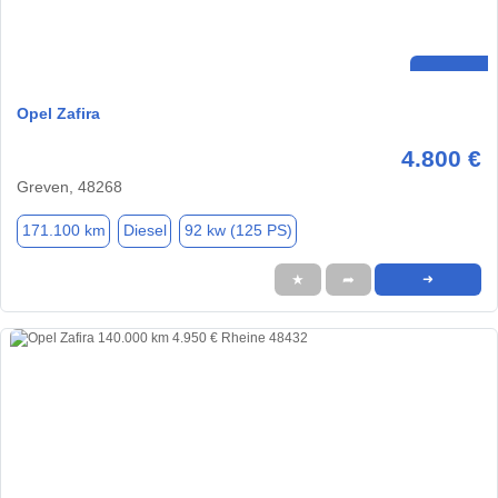
Opel Zafira
4.800 €
Greven, 48268
171.100 km
Diesel
92 kw (125 PS)
★
➦
➜