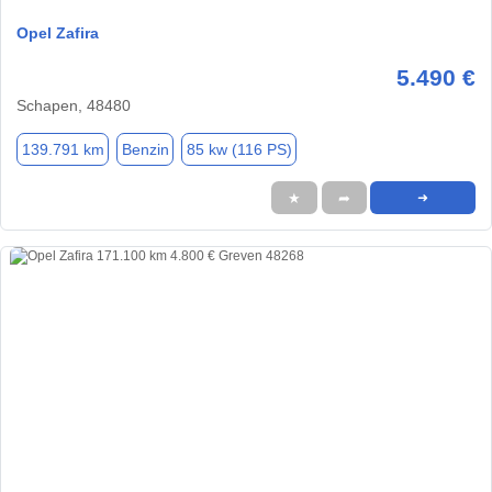
Opel Zafira
5.490 €
Schapen, 48480
139.791 km
Benzin
85 kw (116 PS)
★
➦
➜