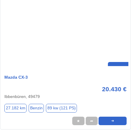
Mazda CX-3
20.430 €
Ibbenbüren, 49479
27.182 km
Benzin
89 kw (121 PS)
★
➦
➜