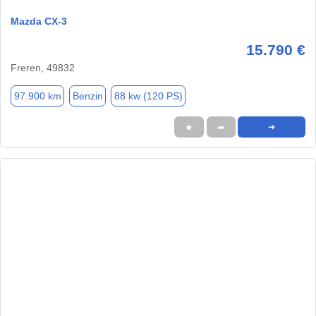
Mazda CX-3
15.790 €
Freren, 49832
97.900 km
Benzin
88 kw (120 PS)
★
➦
➜