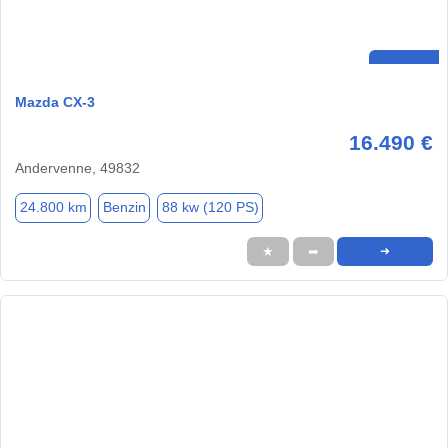
Mazda CX-3
16.490 €
Andervenne, 49832
24.800 km
Benzin
88 kw (120 PS)
★
➦
➜