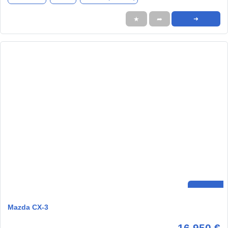
★
➦
➜
Mazda CX-3
16.950 €