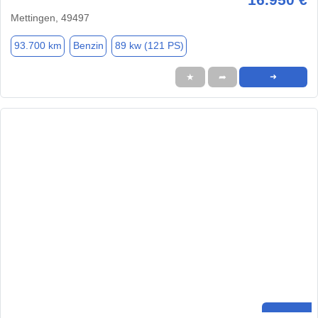
Mettingen, 49497
93.700 km
Benzin
89 kw (121 PS)
★
➦
➜