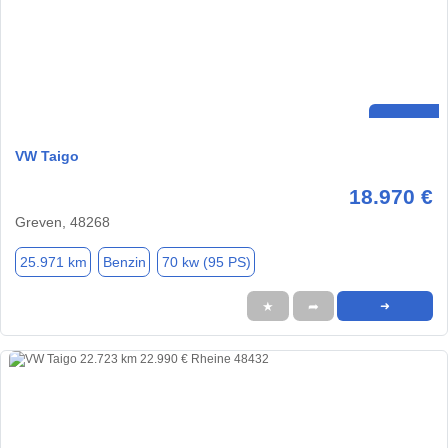
VW Taigo
18.970 €
Greven, 48268
25.971 km
Benzin
70 kw (95 PS)
★
➦
➜