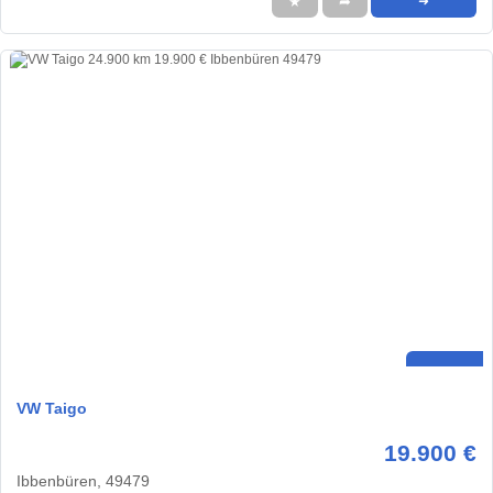
★
➦
➜
VW Taigo
19.900 €
Ibbenbüren, 49479