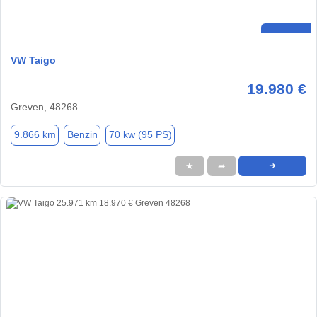
VW Taigo
19.980 €
Greven, 48268
9.866 km
Benzin
70 kw (95 PS)
★
➦
➜