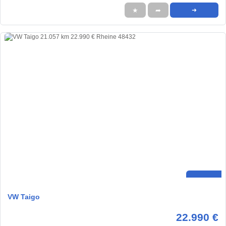
★
➦
➜
VW Taigo
22.990 €