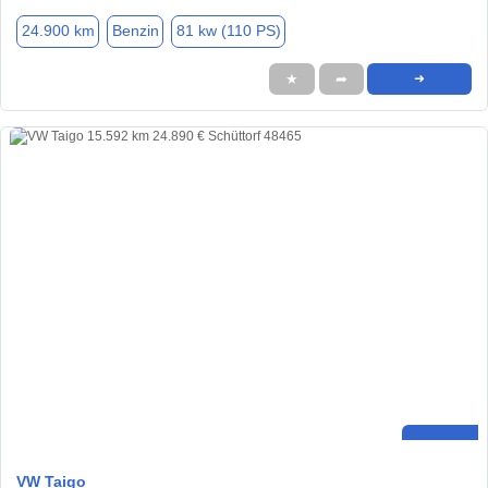
24.900 km
Benzin
81 kw (110 PS)
★
➦
➜
VW Taigo