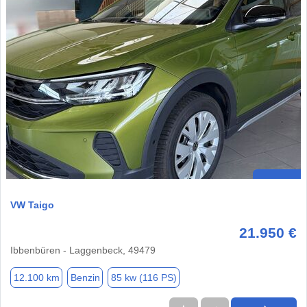
VW Taigo
21.950 €
Ibbenbüren - Laggenbeck, 49479
12.100 km
Benzin
85 kw (116 PS)