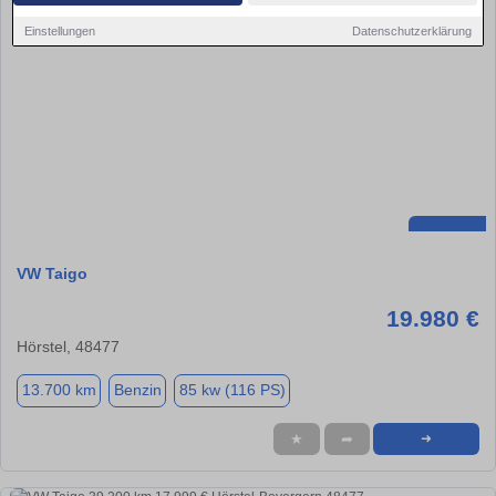
Einstellungen
Datenschutzerklärung
VW Taigo
19.980 €
Hörstel, 48477
13.700 km
Benzin
85 kw (116 PS)
★
➦
➜