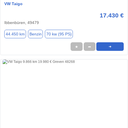
VW Taigo
17.430 €
Ibbenbüren, 49479
44.450 km
Benzin
70 kw (95 PS)
★
➦
➜