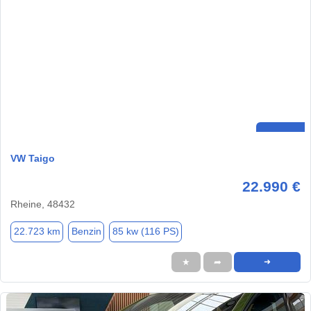
VW Taigo
22.990 €
Rheine, 48432
22.723 km
Benzin
85 kw (116 PS)
★
➦
➜