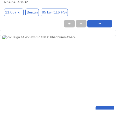
Rheine, 48432
21.057 km
Benzin
85 kw (116 PS)
★
➦
➜