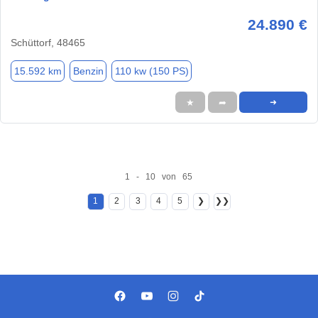
24.890 €
Schüttorf, 48465
15.592 km
Benzin
110 kw (150 PS)
★
➦
➜
1 - 10 von 65
1
2
3
4
5
❯
❯❯