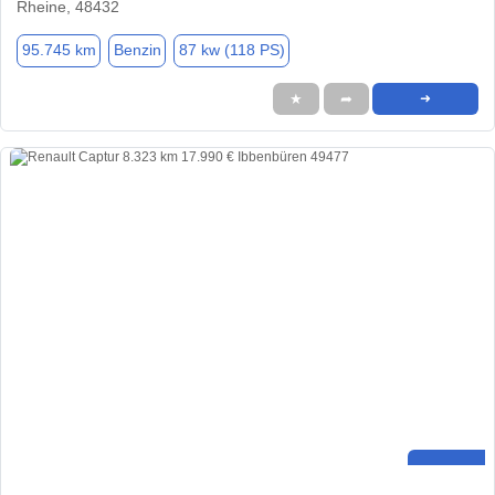
Rheine, 48432
95.745 km
Benzin
87 kw (118 PS)
★
➦
➜