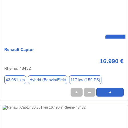
Renault Captur
16.990 €
Rheine, 48432
43.081 km
Hybrid (Benzin/Elekt
117 kw (159 PS)
★
➦
➜