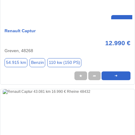
Renault Captur
12.990 €
Greven, 48268
54.915 km
Benzin
110 kw (150 PS)
★
➦
➜