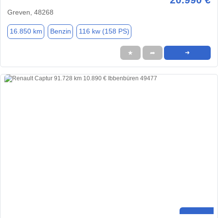
Greven, 48268
16.850 km
Benzin
116 kw (158 PS)
★
➦
➜