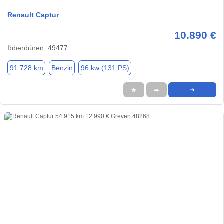
Renault Captur
10.890 €
Ibbenbüren, 49477
91.728 km
Benzin
96 kw (131 PS)
★
➦
➜