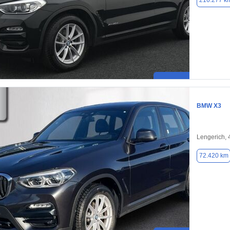
216.277 k
BMW X3
Lengerich,
72.420 km