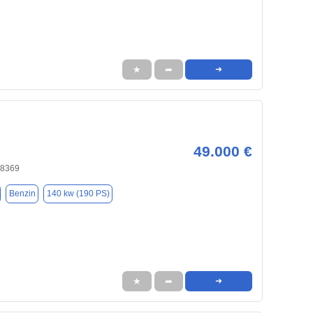
★
➦
➜
49.000 €
48369
Benzin
140 kw (190 PS)
★
➦
➜