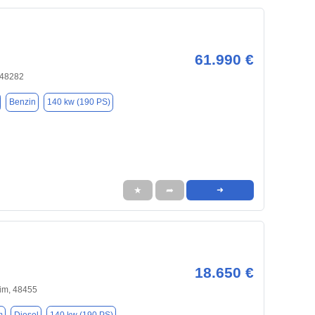
61.990 €
 48282
Benzin
140 kw (190 PS)
★
➦
➜
18.650 €
im, 48455