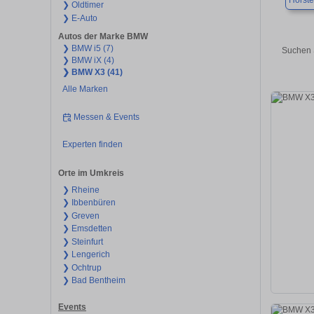
Hörste
❯ Oldtimer
❯ E-Auto
Autos der Marke BMW
❯ BMW i5 (7)
Suchen 
❯ BMW iX (4)
❯ BMW X3 (41)
Alle Marken
Messen & Events
Experten finden
Orte im Umkreis
❯ Rheine
❯ Ibbenbüren
❯ Greven
❯ Emsdetten
❯ Steinfurt
❯ Lengerich
❯ Ochtrup
❯ Bad Bentheim
Events