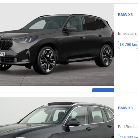
BMW X3
Emsdetten,
18.796 km
BMW X3
Bad Benthe