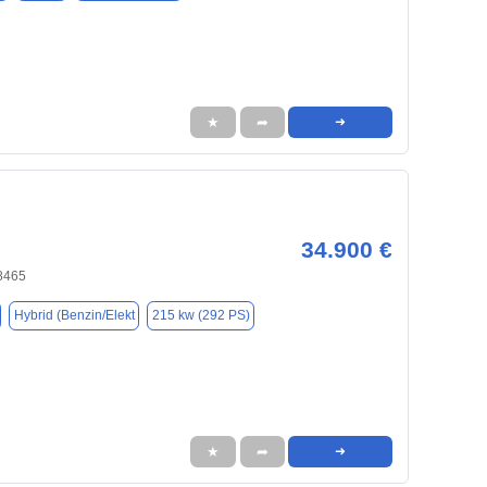
★
➦
➜
34.900 €
48465
Hybrid (Benzin/Elekt
215 kw (292 PS)
★
➦
➜