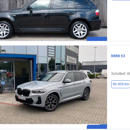
BMW X3
Schüttorf, 
96.409 km