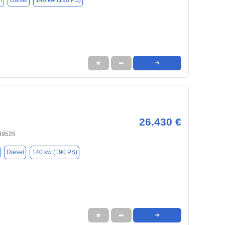
m
Diesel
140 kw (190 PS)
★
➦
➜
26.430 €
 49525
Diesel
140 kw (190 PS)
★
➦
➜