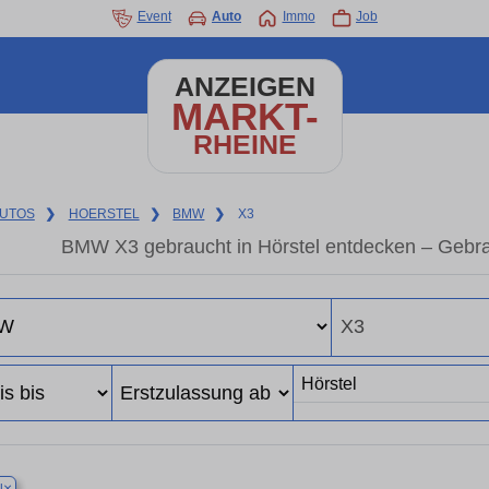
Event
Auto
Immo
Job
ANZEIGEN
MARKT-
RHEINE
UTOS
❯
HOERSTEL
❯
BMW
❯
X3
BMW X3 gebraucht in Hörstel entdecken – Gebra
×