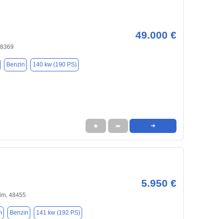
49.000 €
48369
Benzin
140 kw (190 PS)
★
➦
➜
5.950 €
im, 48455
m
Benzin
141 kw (192 PS)