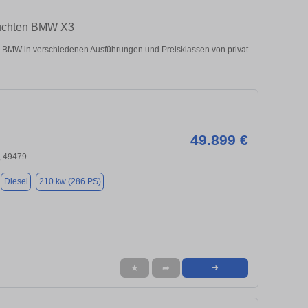
rauchten BMW X3
BMW in verschiedenen Ausführungen und Preisklassen von privat
49.899 €
, 49479
Diesel
210 kw (286 PS)
★
➦
➜