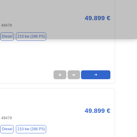
49.899 €
, 49479
Diesel
210 kw (286 PS)
★
➦
➜
49.899 €
, 49479
Diesel
210 kw (286 PS)