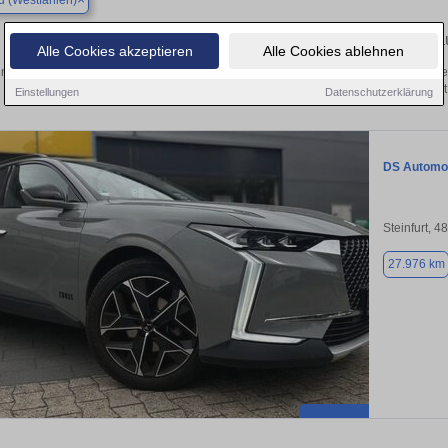
 (Westfahlen)
Finden Sie in Gronau (Westfahlen) Ihren geb
Alle Cookies akzeptieren
Alle Cookies ablehnen
n Sie in Gronau (Westfahlen) einen DS Automobiles DS4 Gebrauchtwagen? Entde
Ausführungen und Preisklassen von privat
Einstellungen
Datenschutzerklärung
DS Automo
Steinfurt, 4
27.976 km