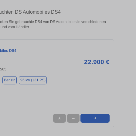
rauchten DS Automobiles DS4
cken Sie gebrauchte DS4 von DS Automobiles in verschiedenen
 und vom Händler.
biles DS4
22.900 €
8565
Benzin
96 kw (131 PS)
★
➦
➜