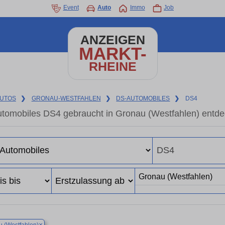
Event
Auto
Immo
Job
ANZEIGEN
MARKT-
RHEINE
UTOS
❯
GRONAU-WESTFAHLEN
❯
DS-AUTOMOBILES
❯
DS4
tomobiles DS4 gebraucht in Gronau (Westfahlen) entde
×