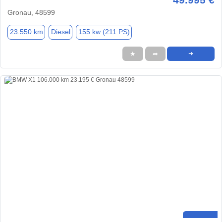
Gronau, 48599
23.550 km
Diesel
155 kw (211 PS)
★
➦
➜