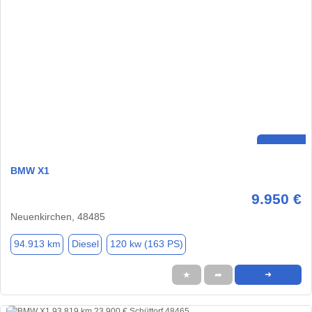
BMW X1
9.950 €
Neuenkirchen, 48485
94.913 km
Diesel
120 kw (163 PS)
★
➦
➜