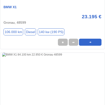
BMW X1
23.195 €
Gronau, 48599
106.000 km
Diesel
140 kw (190 PS)
★
➦
➜