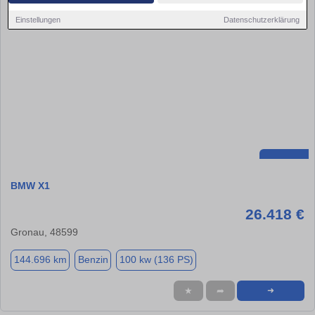
Einstellungen
Datenschutzerklärung
BMW X1
26.418 €
Gronau, 48599
144.696 km
Benzin
100 kw (136 PS)
★
➦
➜