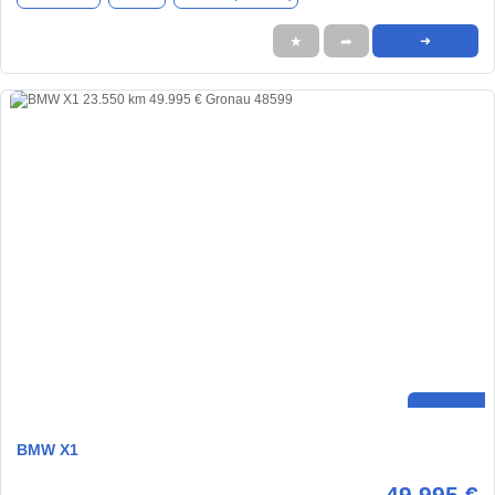
★
➦
➜
BMW X1
49.995 €