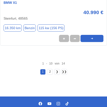
BMW X1
40.990 €
Steinfurt, 48565
16.350 km
Benzin
115 kw (156 PS)
★
➦
➜
1 - 10 von 14
1
2
❯
❯❯