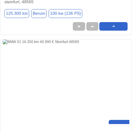
steinfurt, 48565
125.300 km
Benzin
100 kw (136 PS)
★
➦
➜