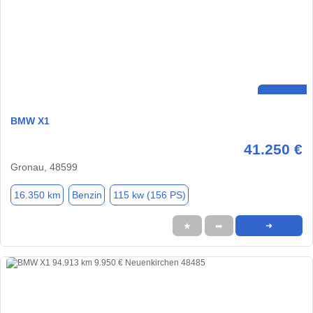
BMW X1
41.250 €
Gronau, 48599
16.350 km
Benzin
115 kw (156 PS)
★
➦
➜