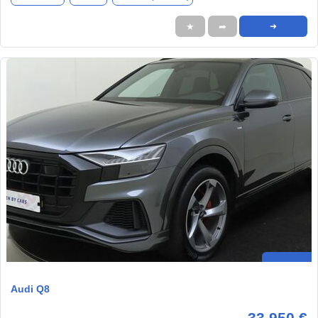
★
➦
➜
Audi Q8
33.950 €