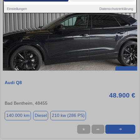
Einstellungen
Datenschutzerklärung
Audi Q8
48.900 €
Bad Bentheim, 48455
140.000 km
Diesel
210 kw (286 PS)
★
➦
➜