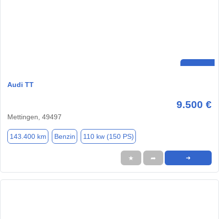
Audi TT
9.500 €
Mettingen, 49497
143.400 km
Benzin
110 kw (150 PS)
★
➦
➜