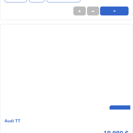
★
➦
➜
Audi TT
19.980 €