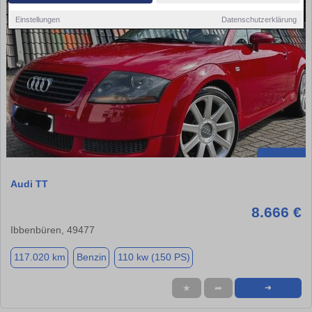
Einstellungen
Datenschutzerklärung
Audi TT
8.666 €
Ibbenbüren, 49477
117.020 km
Benzin
110 kw (150 PS)
★
➦
➜