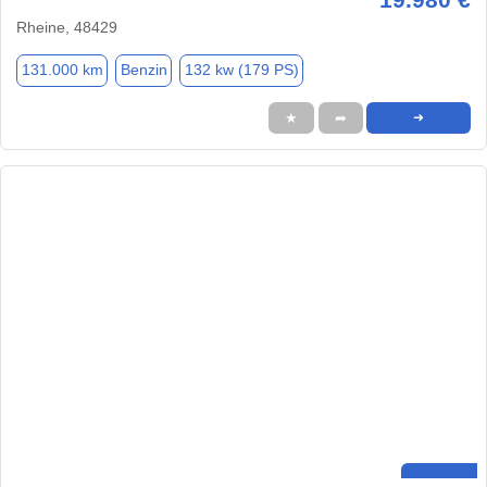
Rheine, 48429
131.000 km
Benzin
132 kw (179 PS)
★
➦
➜