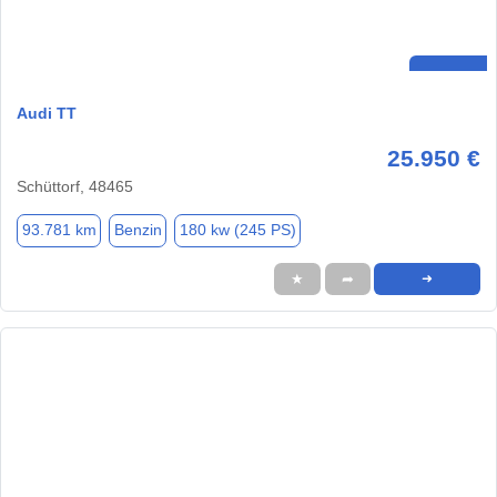
Audi TT
25.950 €
Schüttorf, 48465
93.781 km
Benzin
180 kw (245 PS)
★
➦
➜