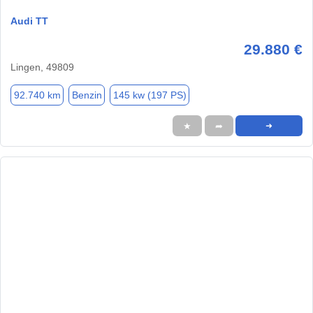
Audi TT
29.880 €
Lingen, 49809
92.740 km
Benzin
145 kw (197 PS)
★
➦
➜