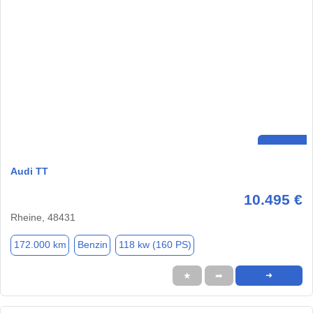
Audi TT
10.495 €
Rheine, 48431
172.000 km
Benzin
118 kw (160 PS)
★
➦
➜