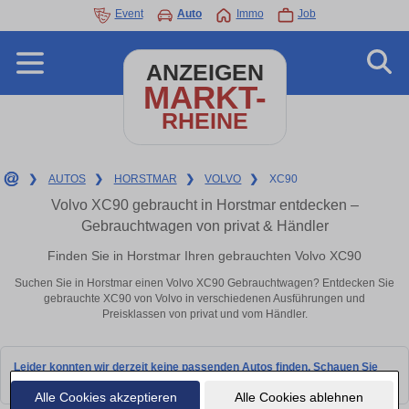
Event
Auto
Immo
Job
ANZEIGEN
MARKT-
RHEINE
❯
AUTOS
❯
HORSTMAR
❯
VOLVO
❯
XC90
Volvo XC90 gebraucht in Horstmar entdecken –
Gebrauchtwagen von privat & Händler
Finden Sie in Horstmar Ihren gebrauchten Volvo XC90
Suchen Sie in Horstmar einen Volvo XC90 Gebrauchtwagen? Entdecken Sie
gebrauchte XC90 von Volvo in verschiedenen Ausführungen und
Preisklassen von privat und vom Händler.
Leider konnten wir derzeit keine passenden Autos finden. Schauen Sie
bald wieder vorbei!
Alle Cookies akzeptieren
Alle Cookies ablehnen