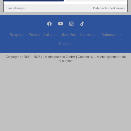
Einstellungen
Datenschutzerklärung
Ratgeber
Presse
Lokales
Über Uns
Impressum
Datenschutz
Cookies
Copyright © 2000 - 2026 | 1A Infosysteme GmbH | Content by: 1A-Anzeigenmarkt.de
09.08.2026