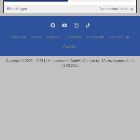
Einstellungen
Datenschutzerklärung
Ratgeber
Presse
Lokales
Über Uns
Impressum
Datenschutz
Cookies
Copyright © 2000 - 2026 | 1A Infosysteme GmbH | Content by: 1A-Anzeigenmarkt.de
09.08.2026