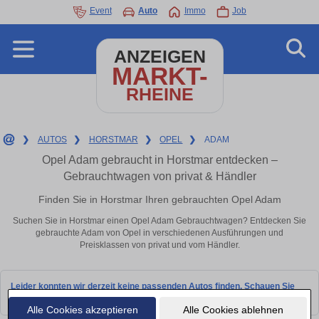
Event
Auto
Immo
Job
ANZEIGEN
MARKT-
RHEINE
❯
AUTOS
❯
HORSTMAR
❯
OPEL
❯
ADAM
Opel Adam gebraucht in Horstmar entdecken –
Gebrauchtwagen von privat & Händler
Finden Sie in Horstmar Ihren gebrauchten Opel Adam
Suchen Sie in Horstmar einen Opel Adam Gebrauchtwagen? Entdecken Sie
gebrauchte Adam von Opel in verschiedenen Ausführungen und
Preisklassen von privat und vom Händler.
Leider konnten wir derzeit keine passenden Autos finden. Schauen Sie
bald wieder vorbei!
Alle Cookies akzeptieren
Alle Cookies ablehnen