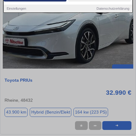
Einstellungen
Datenschutzerklärung
Toyota PRIUs
32.990 €
Rheine, 48432
43.900 km
Hybrid (Benzin/Elekt
164 kw (223 PS)
★
➦
➜