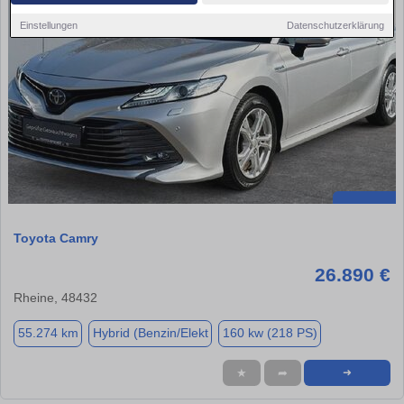
Einstellungen
Datenschutzerklärung
Toyota Camry
26.890 €
Rheine, 48432
55.274 km
Hybrid (Benzin/Elekt
160 kw (218 PS)
★
➦
➜