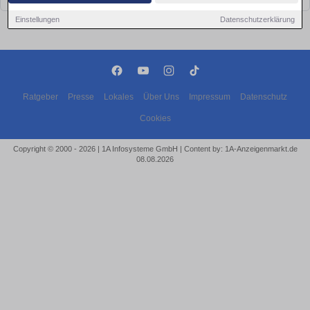
Einstellungen
Datenschutzerklärung
Ratgeber
Presse
Lokales
Über Uns
Impressum
Datenschutz
Cookies
Copyright © 2000 - 2026 | 1A Infosysteme GmbH | Content by: 1A-Anzeigenmarkt.de
08.08.2026