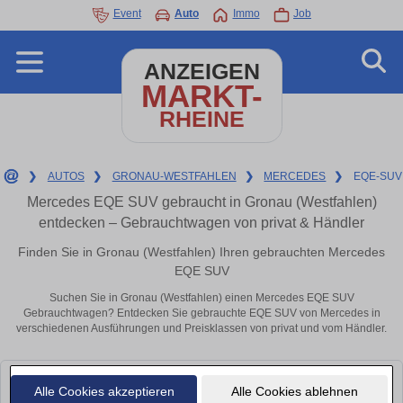
Event
Auto
Immo
Job
ANZEIGEN
MARKT-
RHEINE
❯
AUTOS
❯
GRONAU-WESTFAHLEN
❯
MERCEDES
❯
EQE-SUV
Mercedes EQE SUV gebraucht in Gronau (Westfahlen)
entdecken – Gebrauchtwagen von privat & Händler
Finden Sie in Gronau (Westfahlen) Ihren gebrauchten Mercedes
EQE SUV
Suchen Sie in Gronau (Westfahlen) einen Mercedes EQE SUV
Gebrauchtwagen? Entdecken Sie gebrauchte EQE SUV von Mercedes in
verschiedenen Ausführungen und Preisklassen von privat und vom Händler.
Leider konnten wir derzeit keine passenden Autos finden. Schauen Sie
Alle Cookies akzeptieren
Alle Cookies ablehnen
bald wieder vorbei!