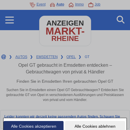
Event
Auto
Immo
Job
ANZEIGEN
MARKT-
RHEINE
❯
AUTOS
❯
EMSDETTEN
❯
OPEL
❯
GT
Opel GT gebraucht in Emsdetten entdecken –
Gebrauchtwagen von privat & Händler
Finden Sie in Emsdetten Ihren gebrauchten Opel GT
Suchen Sie in Emsdetten einen Opel GT Gebrauchtwagen? Entdecken Sie
gebrauchte GT von Opel in verschiedenen Ausführungen und Preisklassen
von privat und vom Händler.
Leider konnten wir derzeit keine passenden Autos finden. Schauen Sie
bald wieder vorbei!
Alle Cookies akzeptieren
Alle Cookies ablehnen