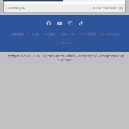
Einstellungen
Datenschutzerklärung
Ratgeber
Presse
Lokales
Über Uns
Impressum
Datenschutz
Cookies
Copyright © 2000 - 2026 | 1A Infosysteme GmbH | Content by: 1A-Anzeigenmarkt.de
09.08.2026